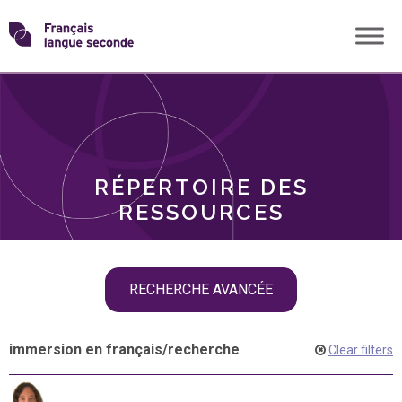
Skip
Transformons
to
THÈMES
content
le
RÔLES
français
RÉPERTOIRE DES
langue
RESSOURCES
seconde
Skip
RECHERCHE AVANCÉE
filter
navigation
immersion en français
/
recherche
Clear filters