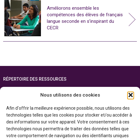
Améliorons ensemble les
compétences des élèves de français
langue seconde en s’inspirant du
CECR
RÉPERTOIRE DES RESSOURCES
FOIRE AUX QUESTIONS
Nous utilisons des cookies
PLAN DU SITE
Afin d'offrir la meilleure expérience possible, nous utilisons des
ENGLISH
technologies telles que les cookies pour stocker et/ou accéder à
des informations sur votre appareil. Votre consentement à ces
Cette ressource est réalisée grâce au soutien financier du gouvernement de
technologies nous permettra de traiter des données telles que
l’Ontario et du gouvernement du
Canada par l’entremise du ministère du
Patrimoine canadien
votre comportement de navigation ou des identifiants uniques