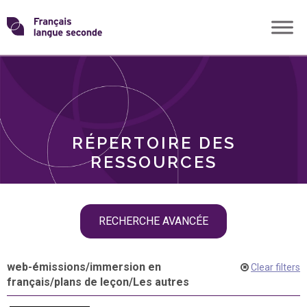
Skip
Transformons
to
THÈMES
content
le
RÔLES
français
RÉPERTOIRE DES
langue
RESSOURCES
seconde
Skip
RECHERCHE AVANCÉE
filter
navigation
web-émissions
/
immersion en
Clear filters
français
/
plans de leçon
/
Les autres