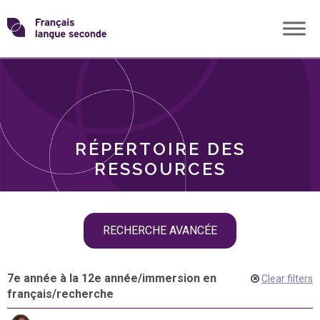
Skip
Transformons
to
THÈMES
content
le
RÔLES
français
RÉPERTOIRE DES
langue
RESSOURCES
seconde
Skip
RECHERCHE AVANCÉE
filter
navigation
7e année à la 12e année
/
immersion en
Clear filters
français
/
recherche