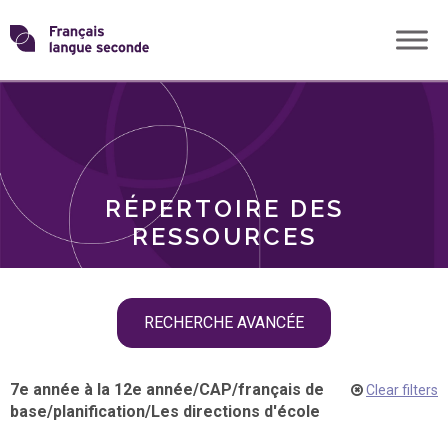
Skip
Transformons
to
THÈMES
content
le
RÔLES
français
RÉPERTOIRE DES
langue
RESSOURCES
seconde
Skip
RECHERCHE AVANCÉE
filter
navigation
7e année à la 12e année
/
CAP
/
français de
Clear filters
base
/
planification
/
Les directions d'école