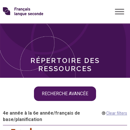
Skip
Transformons
to
THÈMES
content
le
RÔLES
français
RÉPERTOIRE DES
langue
RESSOURCES
seconde
Skip
RECHERCHE AVANCÉE
filter
navigation
4e année à la 6e année
/
français de
Clear filters
base
/
planification