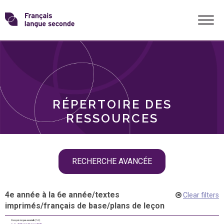
Skip
Transformons
to
THÈMES
content
le
RÔLES
français
RÉPERTOIRE DES
langue
RESSOURCES
seconde
Skip
RECHERCHE AVANCÉE
filter
navigation
4e année à la 6e année
/
textes
Clear filters
imprimés
/
français de base
/
plans de leçon