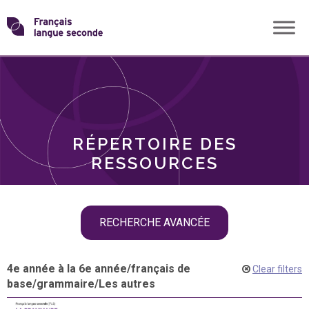
Skip
Transformons
to
THÈMES
content
le
RÔLES
français
RÉPERTOIRE DES
langue
RESSOURCES
seconde
Skip
RECHERCHE AVANCÉE
filter
navigation
4e année à la 6e année
/
français de
Clear filters
base
/
grammaire
/
Les autres