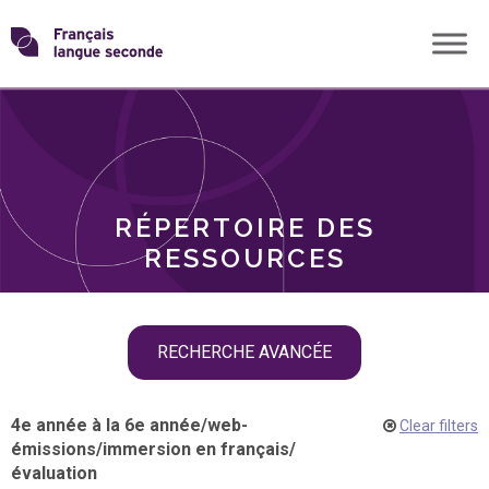
Skip
Transformons
to
THÈMES
content
le
RÔLES
français
RÉPERTOIRE DES
langue
RESSOURCES
seconde
Skip
RECHERCHE AVANCÉE
filter
navigation
4e année à la 6e année
/
web-
Clear filters
émissions
/
immersion en français
/
évaluation