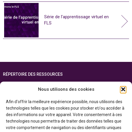
Série de l’apprentissage virtuel en
FLS
RÉPERTOIRE DES RESSOURCES
FOIRE AUX QUESTIONS
Nous utilisons des cookies
PLAN DU SITE
Afin d'offrir la meilleure expérience possible, nous utilisons des
ENGLISH
technologies telles que les cookies pour stocker et/ou accéder à
des informations sur votre appareil. Votre consentement à ces
Cette ressource est réalisée grâce au soutien financier du gouvernement de
technologies nous permettra de traiter des données telles que
l’Ontario et du gouvernement du
Canada par l’entremise du ministère du
Patrimoine canadien
votre comportement de navigation ou des identifiants uniques