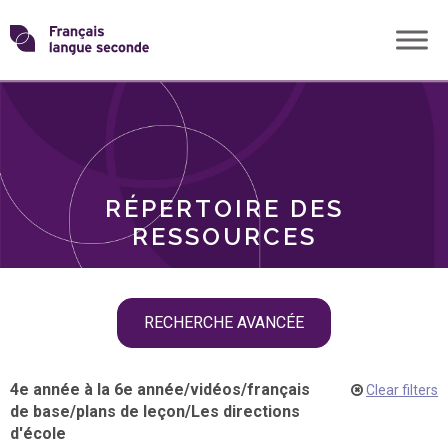
Skip
Transformons
to
THÈMES
content
le
RÔLES
français
RÉPERTOIRE DES
langue
RESSOURCES
seconde
Skip
RECHERCHE AVANCÉE
filter
navigation
4e année à la 6e année
/
vidéos
/
français
Clear filters
de base
/
plans de leçon
/
Les directions
d'école