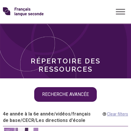
Skip
Transformons
to
THÈMES
content
le
RÔLES
français
RÉPERTOIRE DES
langue
RESSOURCES
seconde
Skip
RECHERCHE AVANCÉE
filter
navigation
4e année à la 6e année
/
vidéos
/
français
Clear filters
de base
/
CECR
/
Les directions d'école