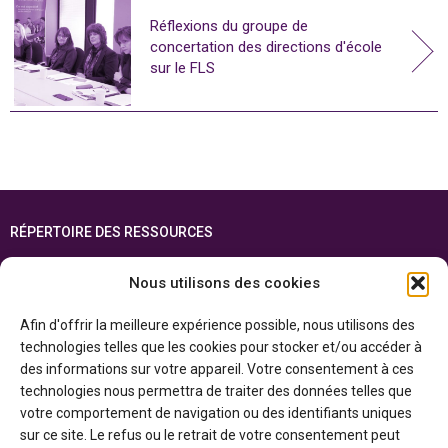
Réflexions du groupe de
concertation des directions d'école
sur le FLS
RÉPERTOIRE DES RESSOURCES
FOIRE AUX QUESTIONS
Nous utilisons des cookies
PLAN DU SITE
Afin d'offrir la meilleure expérience possible, nous utilisons des
ENGLISH
technologies telles que les cookies pour stocker et/ou accéder à
des informations sur votre appareil. Votre consentement à ces
Cette ressource est réalisée grâce au soutien financier du gouvernement de
technologies nous permettra de traiter des données telles que
l’Ontario et du gouvernement du
Canada par l’entremise du ministère du
Patrimoine canadien
votre comportement de navigation ou des identifiants uniques
sur ce site. Le refus ou le retrait de votre consentement peut