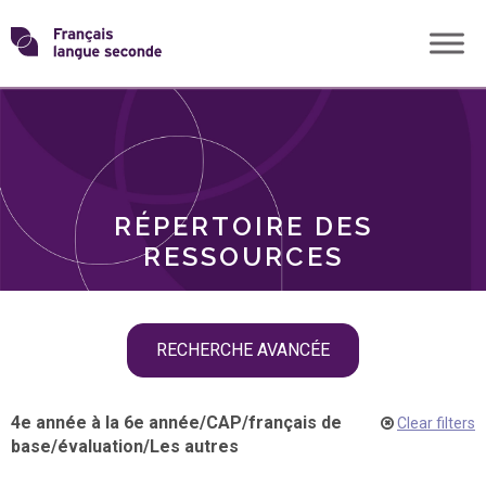
Skip
Transformons
to
THÈMES
content
le
RÔLES
français
RÉPERTOIRE DES
langue
RESSOURCES
seconde
Skip
RECHERCHE AVANCÉE
filter
navigation
4e année à la 6e année
/
CAP
/
français de
Clear filters
base
/
évaluation
/
Les autres