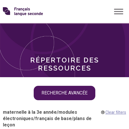
Skip
Transformons
to
THÈMES
content
le
RÔLES
français
RÉPERTOIRE DES
langue
RESSOURCES
seconde
Skip
RECHERCHE AVANCÉE
filter
navigation
maternelle à la 3e année
/
modules
Clear filters
électroniques
/
français de base
/
plans de
leçon