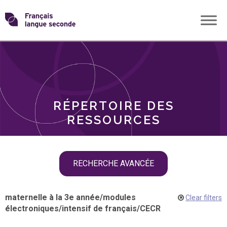
Skip
Transformons
to
THÈMES
content
le
RÔLES
français
RÉPERTOIRE DES
langue
RESSOURCES
seconde
Skip
RECHERCHE AVANCÉE
filter
navigation
maternelle à la 3e année
/
modules
Clear filters
électroniques
/
intensif de français
/
CECR