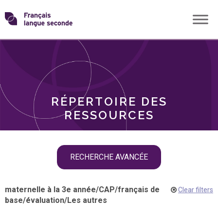
Skip
Transformons
to
THÈMES
content
le
RÔLES
français
RÉPERTOIRE DES
langue
RESSOURCES
seconde
Skip
RECHERCHE AVANCÉE
filter
navigation
maternelle à la 3e année
/
CAP
/
français de
Clear filters
base
/
évaluation
/
Les autres