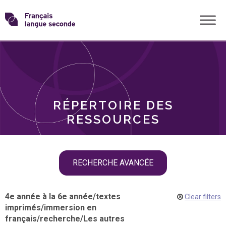
Skip
Transformons
to
THÈMES
content
le
RÔLES
français
RÉPERTOIRE DES
langue
RESSOURCES
seconde
Skip
RECHERCHE AVANCÉE
filter
navigation
4e année à la 6e année
/
textes
Clear filters
imprimés
/
immersion en
français
/
recherche
/
Les autres