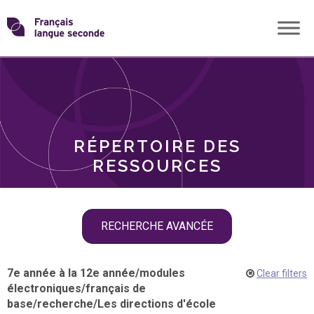
Skip
Transformons
to
THÈMES
content
le
RÔLES
français
RÉPERTOIRE DES
langue
RESSOURCES
seconde
Skip
RECHERCHE AVANCÉE
filter
navigation
7e année à la 12e année
/
modules
Clear filters
électroniques
/
français de
base
/
recherche
/
Les directions d'école