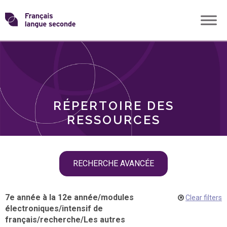
Skip
Transformons
to
THÈMES
content
le
RÔLES
français
RÉPERTOIRE DES
langue
RESSOURCES
seconde
Skip
RECHERCHE AVANCÉE
filter
navigation
7e année à la 12e année
/
modules
Clear filters
électroniques
/
intensif de
français
/
recherche
/
Les autres