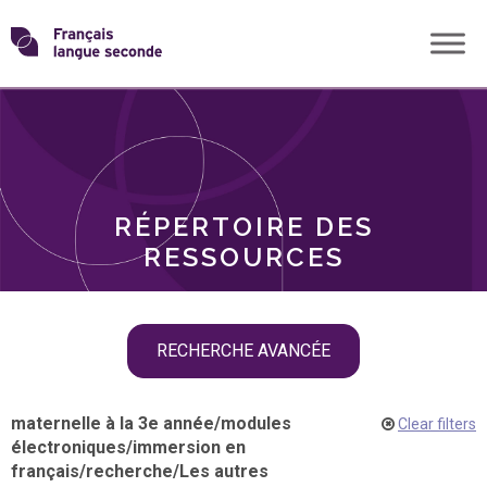
Skip
Transformons
to
THÈMES
content
le
RÔLES
français
RÉPERTOIRE DES
langue
RESSOURCES
seconde
Skip
RECHERCHE AVANCÉE
filter
navigation
maternelle à la 3e année
/
modules
Clear filters
électroniques
/
immersion en
français
/
recherche
/
Les autres