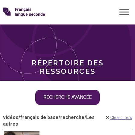
Skip
Transformons
to
THÈMES
content
le
RÔLES
français
RÉPERTOIRE DES
langue
RESSOURCES
seconde
Skip
RECHERCHE AVANCÉE
filter
navigation
vidéos
/
français de base
/
recherche
/
Les
Clear filters
autres