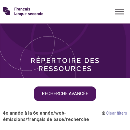
Skip
Transformons
to
THÈMES
content
le
RÔLES
français
RÉPERTOIRE DES
langue
RESSOURCES
seconde
Skip
RECHERCHE AVANCÉE
filter
navigation
4e année à la 6e année
/
web-
Clear filters
émissions
/
français de base
/
recherche