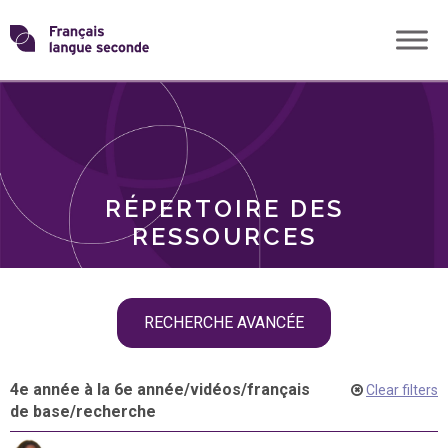
Skip
Transformons
to
THÈMES
content
le
RÔLES
français
RÉPERTOIRE DES
langue
RESSOURCES
seconde
Skip
RECHERCHE AVANCÉE
filter
navigation
4e année à la 6e année
/
vidéos
/
français
Clear filters
de base
/
recherche