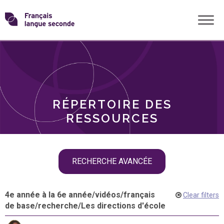
Skip
Transformons
to
THÈMES
content
le
RÔLES
français
RÉPERTOIRE DES
langue
RESSOURCES
seconde
Skip
RECHERCHE AVANCÉE
filter
navigation
4e année à la 6e année
/
vidéos
/
français
Clear filters
de base
/
recherche
/
Les directions d'école