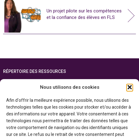
Un projet pilote sur les compétences
et la confiance des élèves en FLS
RÉPERTOIRE DES RESSOURCES
FOIRE AUX QUESTIONS
Nous utilisons des cookies
PLAN DU SITE
Afin d'offrir la meilleure expérience possible, nous utilisons des
ENGLISH
technologies telles que les cookies pour stocker et/ou accéder à
des informations sur votre appareil. Votre consentement à ces
Cette ressource est réalisée grâce au soutien financier du gouvernement de
technologies nous permettra de traiter des données telles que
l’Ontario et du gouvernement du
Canada par l’entremise du ministère du
Patrimoine canadien
votre comportement de navigation ou des identifiants uniques
sur ce site. Le refus ou le retrait de votre consentement peut