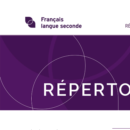
Skip
to
content
Transformons
R
le
français
langue
seconde
RÉPERTO
Skip
filter