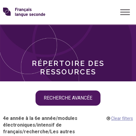
Skip
Transformons
to
THÈMES
content
le
RÔLES
français
RÉPERTOIRE DES
langue
RESSOURCES
seconde
Skip
RECHERCHE AVANCÉE
filter
navigation
4e année à la 6e année
/
modules
Clear filters
électroniques
/
intensif de
français
/
recherche
/
Les autres