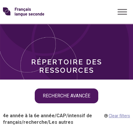
Skip
Transformons
to
THÈMES
content
le
RÔLES
français
RÉPERTOIRE DES
langue
RESSOURCES
seconde
Skip
RECHERCHE AVANCÉE
filter
navigation
4e année à la 6e année
/
CAP
/
intensif de
Clear filters
français
/
recherche
/
Les autres