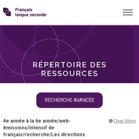
Skip
Transformons
to
THÈMES
content
le
RÔLES
français
RÉPERTOIRE DES
langue
RESSOURCES
seconde
Skip
RECHERCHE AVANCÉE
filter
navigation
4e année à la 6e année
/
web-
Clear filters
émissions
/
intensif de
français
/
recherche
/
Les directions