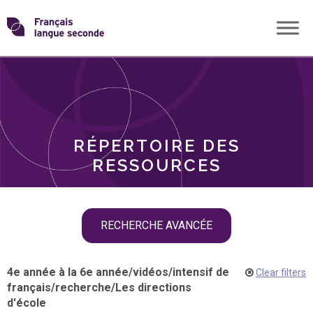
Skip
Transformons
to
THÈMES
content
le
RÔLES
français
RÉPERTOIRE DES
langue
RESSOURCES
seconde
Skip
RECHERCHE AVANCÉE
filter
navigation
4e année à la 6e année
/
vidéos
/
intensif de
Clear filters
français
/
recherche
/
Les directions
d'école