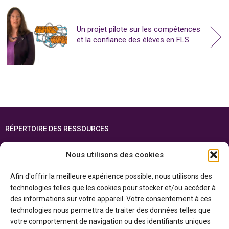
Un projet pilote sur les compétences
et la confiance des élèves en FLS
RÉPERTOIRE DES RESSOURCES
FOIRE AUX QUESTIONS
Nous utilisons des cookies
PLAN DU SITE
Afin d'offrir la meilleure expérience possible, nous utilisons des
ENGLISH
technologies telles que les cookies pour stocker et/ou accéder à
des informations sur votre appareil. Votre consentement à ces
Cette ressource est réalisée grâce au soutien financier du gouvernement de
technologies nous permettra de traiter des données telles que
l’Ontario et du gouvernement du
Canada par l’entremise du ministère du
Patrimoine canadien
votre comportement de navigation ou des identifiants uniques