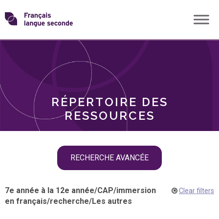
Skip
Transformons
to
THÈMES
content
le
RÔLES
français
RÉPERTOIRE DES
langue
RESSOURCES
seconde
Skip
RECHERCHE AVANCÉE
filter
navigation
7e année à la 12e année
/
CAP
/
immersion
Clear filters
en français
/
recherche
/
Les autres