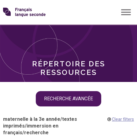
Skip
Transformons
to
THÈMES
content
le
RÔLES
français
RÉPERTOIRE DES
langue
RESSOURCES
seconde
Skip
RECHERCHE AVANCÉE
filter
navigation
maternelle à la 3e année
/
textes
Clear filters
imprimés
/
immersion en
français
/
recherche