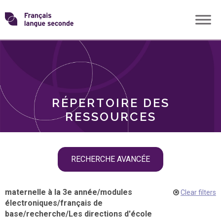
Skip
Transformons
to
THÈMES
content
le
RÔLES
français
RÉPERTOIRE DES
langue
RESSOURCES
seconde
Skip
RECHERCHE AVANCÉE
filter
navigation
maternelle à la 3e année
/
modules
Clear filters
électroniques
/
français de
base
/
recherche
/
Les directions d'école