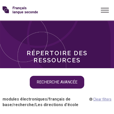
Skip
Transformons
to
THÈMES
content
le
RÔLES
français
RÉPERTOIRE DES
langue
RESSOURCES
seconde
Skip
RECHERCHE AVANCÉE
filter
navigation
modules électroniques
/
français de
Clear filters
base
/
recherche
/
Les directions d'école