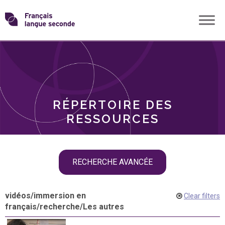
Skip
Transformons
to
THÈMES
content
le
RÔLES
français
RÉPERTOIRE DES
langue
RESSOURCES
seconde
Skip
RECHERCHE AVANCÉE
filter
navigation
vidéos
/
immersion en
Clear filters
français
/
recherche
/
Les autres