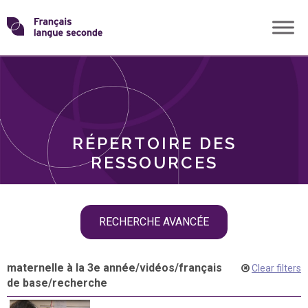
Skip
Transformons
to
THÈMES
content
le
RÔLES
français
RÉPERTOIRE DES
langue
RESSOURCES
seconde
Skip
RECHERCHE AVANCÉE
filter
navigation
maternelle à la 3e année
/
vidéos
/
français
Clear filters
de base
/
recherche