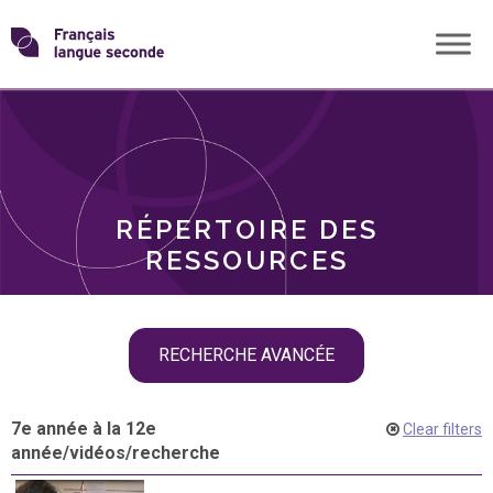
Skip
Transformons
to
THÈMES
content
le
RÔLES
français
RÉPERTOIRE DES
langue
RESSOURCES
seconde
Skip
RECHERCHE AVANCÉE
filter
navigation
7e année à la 12e
Clear filters
année
/
vidéos
/
recherche