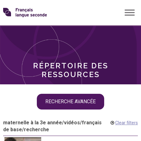
Skip
Transformons
to
THÈMES
content
le
RÔLES
français
RÉPERTOIRE DES
langue
RESSOURCES
seconde
Skip
RECHERCHE AVANCÉE
filter
navigation
maternelle à la 3e année
/
vidéos
/
français
Clear filters
de base
/
recherche