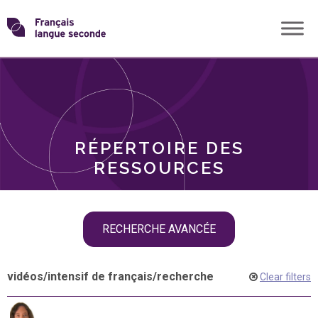
Skip
Transformons
to
THÈMES
content
le
RÔLES
français
RÉPERTOIRE DES
langue
RESSOURCES
seconde
Skip
RECHERCHE AVANCÉE
filter
navigation
vidéos
/
intensif de français
/
recherche
Clear filters