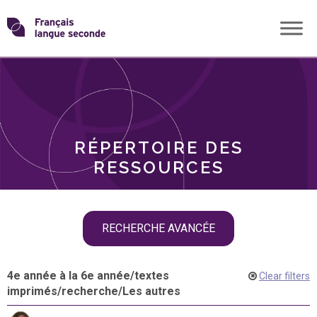
Skip
Transformons
to
THÈMES
content
le
RÔLES
français
RÉPERTOIRE DES
langue
RESSOURCES
seconde
Skip
RECHERCHE AVANCÉE
filter
navigation
4e année à la 6e année
/
textes
Clear filters
imprimés
/
recherche
/
Les autres