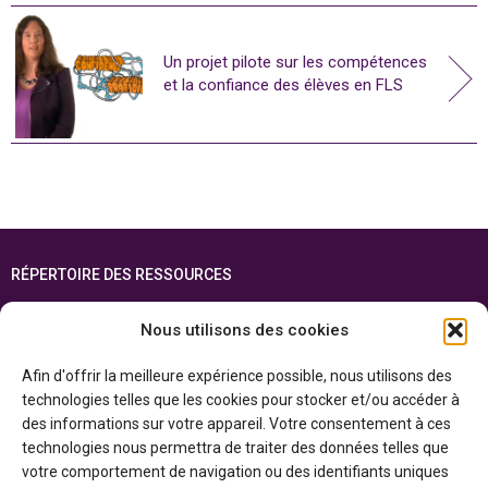
Un projet pilote sur les compétences
et la confiance des élèves en FLS
RÉPERTOIRE DES RESSOURCES
FOIRE AUX QUESTIONS
Nous utilisons des cookies
PLAN DU SITE
Afin d'offrir la meilleure expérience possible, nous utilisons des
ENGLISH
technologies telles que les cookies pour stocker et/ou accéder à
des informations sur votre appareil. Votre consentement à ces
Cette ressource est réalisée grâce au soutien financier du gouvernement de
technologies nous permettra de traiter des données telles que
l’Ontario et du gouvernement du
Canada par l’entremise du ministère du
Patrimoine canadien
votre comportement de navigation ou des identifiants uniques