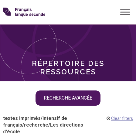
Skip
Transformons
to
THÈMES
content
le
RÔLES
français
RÉPERTOIRE DES
langue
RESSOURCES
seconde
Skip
RECHERCHE AVANCÉE
filter
navigation
textes imprimés
/
intensif de
Clear filters
français
/
recherche
/
Les directions
d'école