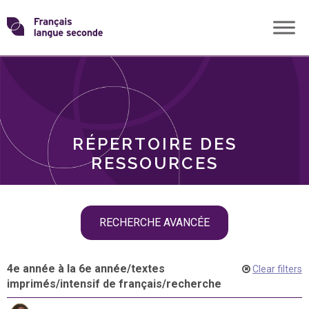
Skip
Transformons
to
THÈMES
content
le
RÔLES
français
RÉPERTOIRE DES
langue
RESSOURCES
seconde
Skip
RECHERCHE AVANCÉE
filter
navigation
4e année à la 6e année
/
textes
Clear filters
imprimés
/
intensif de français
/
recherche