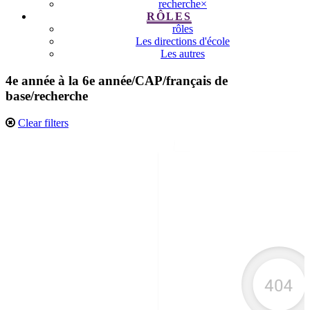
recherche
×
RÔLES
rôles
Les directions d'école
Les autres
4e année à la 6e année
/
CAP
/
français de
base
/
recherche
Clear filters