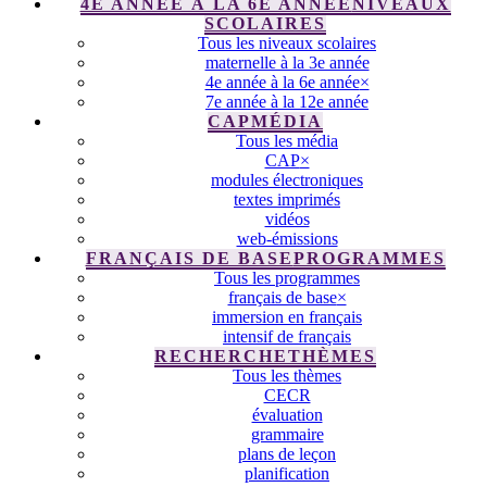
4E ANNÉE À LA 6E ANNÉE
NIVEAUX
SCOLAIRES
Tous les niveaux scolaires
maternelle à la 3e année
4e année à la 6e année
×
7e année à la 12e année
CAP
MÉDIA
Tous les média
CAP
×
modules électroniques
textes imprimés
vidéos
web-émissions
FRANÇAIS DE BASE
PROGRAMMES
Tous les programmes
français de base
×
immersion en français
intensif de français
RECHERCHE
THÈMES
Tous les thèmes
CECR
évaluation
grammaire
plans de leçon
planification