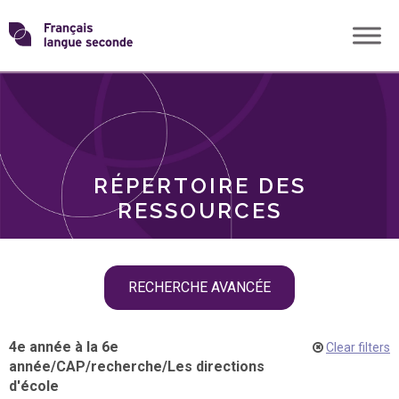
Skip
Transformons
to
THÈMES
content
le
RÔLES
français
RÉPERTOIRE DES
langue
RESSOURCES
seconde
Skip
RECHERCHE AVANCÉE
filter
navigation
4e année à la 6e
Clear filters
année
/
CAP
/
recherche
/
Les directions
d'école