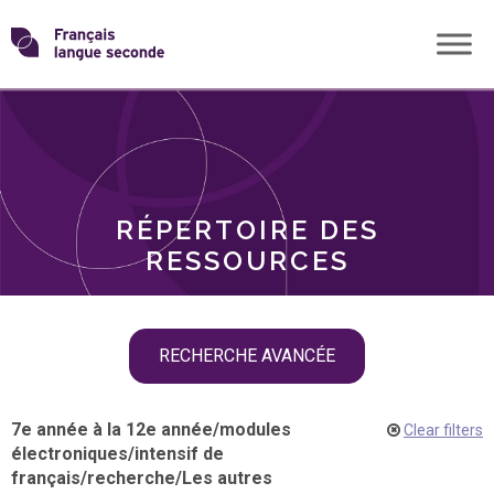
Skip
Transformons
to
THÈMES
content
le
RÔLES
français
RÉPERTOIRE DES
langue
RESSOURCES
seconde
Skip
RECHERCHE AVANCÉE
filter
navigation
7e année à la 12e année
/
modules
Clear filters
électroniques
/
intensif de
français
/
recherche
/
Les autres