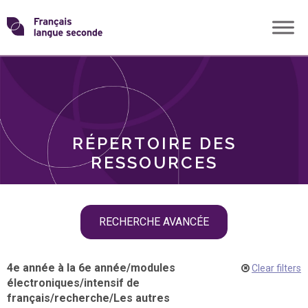
Skip
Transformons
to
THÈMES
content
le
RÔLES
français
RÉPERTOIRE DES
langue
RESSOURCES
seconde
Skip
RECHERCHE AVANCÉE
filter
navigation
4e année à la 6e année
/
modules
Clear filters
électroniques
/
intensif de
français
/
recherche
/
Les autres