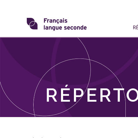
Skip
to
content
Transformons
R
le
français
langue
seconde
RÉPERTO
Skip
filter