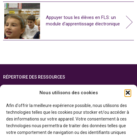
Appuyer tous les élèves en FLS: un
module d'apprentissage électronique
RÉPERTOIRE DES RESSOURCES
FOIRE AUX QUESTIONS
Nous utilisons des cookies
PLAN DU SITE
Afin d'offrir la meilleure expérience possible, nous utilisons des
ENGLISH
technologies telles que les cookies pour stocker et/ou accéder à
des informations sur votre appareil. Votre consentement à ces
Cette ressource est réalisée grâce au soutien financier du gouvernement de
technologies nous permettra de traiter des données telles que
l’Ontario et du gouvernement du
Canada par l’entremise du ministère du
Patrimoine canadien
votre comportement de navigation ou des identifiants uniques