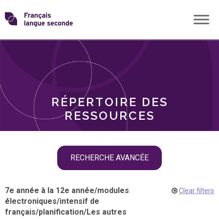
Skip
Transformons
to
THÈMES
content
le
RÔLES
français
RÉPERTOIRE DES
langue
RESSOURCES
seconde
Skip
RECHERCHE AVANCÉE
filter
navigation
7e année à la 12e année
/
modules
Clear filters
électroniques
/
intensif de
français
/
planification
/
Les autres