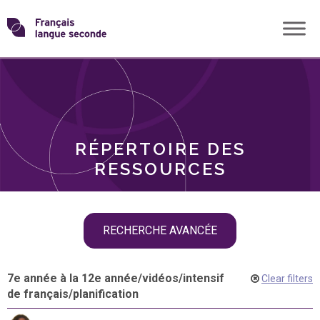
Skip
Transformons
to
THÈMES
content
le
RÔLES
français
RÉPERTOIRE DES
langue
RESSOURCES
seconde
Skip
RECHERCHE AVANCÉE
filter
navigation
7e année à la 12e année
/
vidéos
/
intensif
Clear filters
de français
/
planification