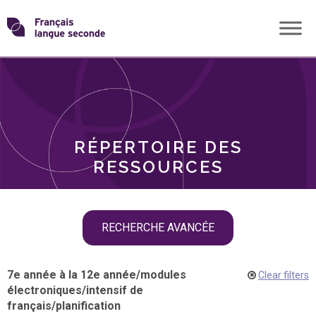
Skip
Transformons
to
THÈMES
content
le
RÔLES
français
RÉPERTOIRE DES
langue
RESSOURCES
seconde
Skip
RECHERCHE AVANCÉE
filter
navigation
7e année à la 12e année
/
modules
Clear filters
électroniques
/
intensif de
français
/
planification