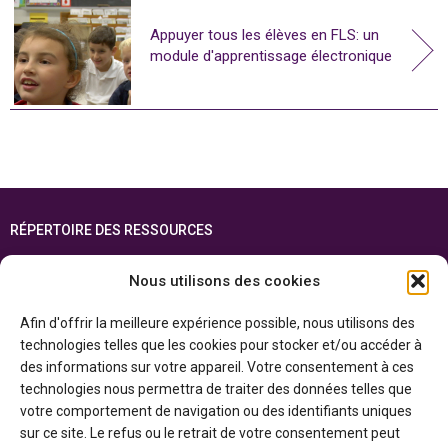
Appuyer tous les élèves en FLS: un
module d'apprentissage électronique
RÉPERTOIRE DES RESSOURCES
FOIRE AUX QUESTIONS
Nous utilisons des cookies
PLAN DU SITE
Afin d'offrir la meilleure expérience possible, nous utilisons des
ENGLISH
technologies telles que les cookies pour stocker et/ou accéder à
des informations sur votre appareil. Votre consentement à ces
Cette ressource est réalisée grâce au soutien financier du gouvernement de
technologies nous permettra de traiter des données telles que
l’Ontario et du gouvernement du
Canada par l’entremise du ministère du
Patrimoine canadien
votre comportement de navigation ou des identifiants uniques
sur ce site. Le refus ou le retrait de votre consentement peut