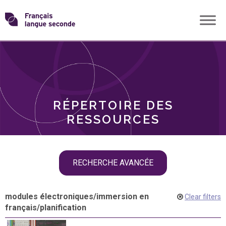
Skip
Transformons
to
THÈMES
content
le
RÔLES
français
RÉPERTOIRE DES
langue
RESSOURCES
seconde
Skip
RECHERCHE AVANCÉE
filter
navigation
modules électroniques
/
immersion en
Clear filters
français
/
planification