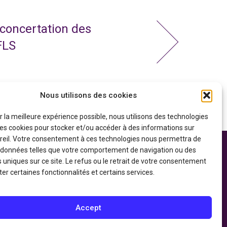
 concertation des
FLS
Nous utilisons des cookies
ir la meilleure expérience possible, nous utilisons des technologies
 les cookies pour stocker et/ou accéder à des informations sur
reil. Votre consentement à ces technologies nous permettra de
s données telles que votre comportement de navigation ou des
 soutien financier
Politique de confidentialité
gouvernement du
s uniques sur ce site. Le refus ou le retrait de votre consentement
Déclaration d’accessibilité
du Patrimoine
er certaines fonctionnalités et certains services.
Accept