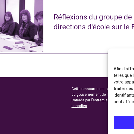
Réflexions du groupe de
directions d'école sur le 
Afin d'offr
telles que
votre appa
traiter de
Cette ressource est réalisée grâce au
du gouvernement de l’Ontario et du 
identifiant
Canada par l’entremise du ministère 
peut affect
canadien