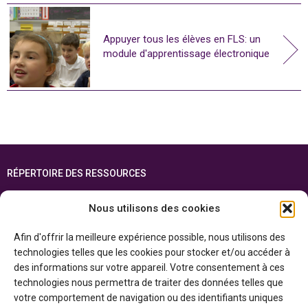
Appuyer tous les élèves en FLS: un
module d'apprentissage électronique
RÉPERTOIRE DES RESSOURCES
FOIRE AUX QUESTIONS
Nous utilisons des cookies
PLAN DU SITE
Afin d'offrir la meilleure expérience possible, nous utilisons des
ENGLISH
technologies telles que les cookies pour stocker et/ou accéder à
des informations sur votre appareil. Votre consentement à ces
Cette ressource est réalisée grâce au soutien financier du gouvernement de
technologies nous permettra de traiter des données telles que
l’Ontario et du gouvernement du
Canada par l’entremise du ministère du
Patrimoine canadien
votre comportement de navigation ou des identifiants uniques