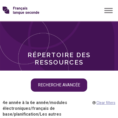
Skip
Transformons
to
THÈMES
content
le
RÔLES
français
RÉPERTOIRE DES
langue
RESSOURCES
seconde
Skip
RECHERCHE AVANCÉE
filter
navigation
4e année à la 6e année
/
modules
Clear filters
électroniques
/
français de
base
/
planification
/
Les autres